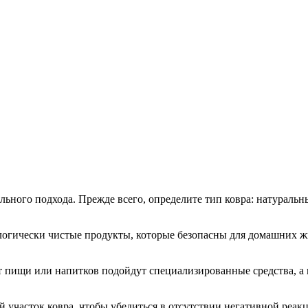
льного подхода. Прежде всего, определите тип ковра: натуральны
ологически чистые продукты, которые безопасны для домашних 
т пищи или напитков подойдут специализированные средства, а 
й участок ковра, чтобы убедиться в отсутствии негативной реак